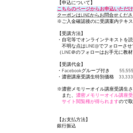
【申込について】
こちら
のページからお申
込いただけ
クーポンはLINEからお問合せくだ
※ご入金確認後のに受講案内テキス
【受講方法】
・自宅等でオンラインテキストを読
不明な点はLINE@でフォローさ
（LINE＠のフォローはお手元に
【受講代金】
・Facebookグループ付き 55,55
・濃密講座受講生特別価格
3
3,33
※濃密メモリーオイル講座受講生さ
また、
濃密メモリーオイル講座受
サイト閲覧権が得られます
ので取
【お支払方法】
銀行振込