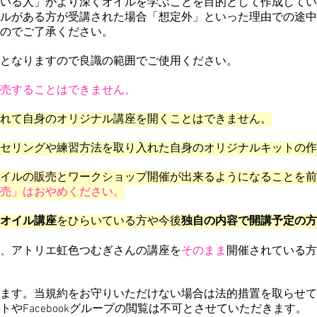
ている人」がより深くオイルを学ぶことを目的として作成してい
ルがある方が受講された場合「想定外」といった理由での途
中
のでご了承ください。
となりますので良識の範囲でご使用ください。
売することはできません。
れて自身のオリジナル講座を
開くことはできません。
セリングや練習方法を取り入れた自身のオリジナルキットの作
イルの販売とワークショップ開催が出来るようになることを前
販売」はおやめください。
オイル講座
をひらいている方や今後
独自の内容で開講予定の方
、アトリエ虹色つむぎさんの講座を
そのまま
開催されている方
ます。当規約をお守りいただけない場合は法的措置を取らせて
トやFacebookグループの閲覧は不可とさせていただきます。