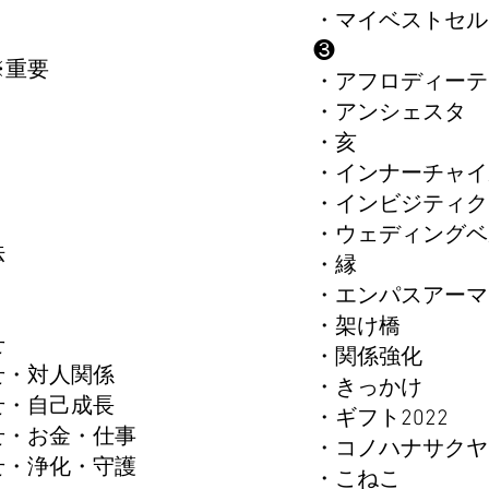
・マイベストセ
​❸
※重要
・アフロディーテ
・アンシェスタ
・亥
・インナーチャイ
・インビジティク
て
・ウェディングベ
方法
・縁
・エンパスアーマ
・架け橋
合せ
・関係強化
合せ・対人関係
・きっかけ
合せ・自己成長
・ギフト2022
合せ・お金・仕事
・コノハナサクヤ
合せ・浄化・守護
・こねこ