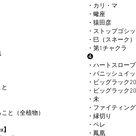
・カリ・マ ​
・蠍座​
・猿田彦​
・ストップゴシッ
・巳（スネーク
・第1チャクラ
療法
❹
・ハートスローブ
・バニッシュイッ
・ビッグラック20
ること
・ビッグラック20
・未
・ファイティング
と（全植物）​​​
・縁切り
・ペレ
x】
・鳳凰